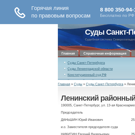
Суды Санкт-П
Судебная система Северозападно
Главная
Справочная информация
Суды Санкт-Петербурга
Суды Ленинградской области
Конституционный суд РФ
Верховный суд Российской Федерации
Главная
»
Суды
»
Суды Санкт-Петербурга
»
Лени
Совет судей Российской Федерации
Ленинский районный
Уставный суд Санкт-Петербурга
190005, Санкт-Петербург, ул. 13-ая Красноармей
Председатель
ДАНЬШИН Юрий Иванович
25
и.о. Заместителя председателя суда
НИКИТИН Евгений Валерьевич
25