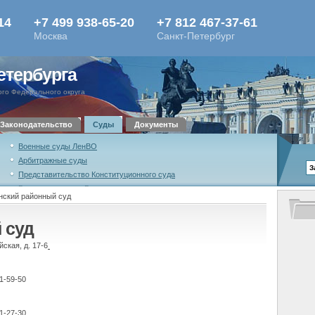
етербурга
го Федерального округа
Законодательство
Суды
Документы
Военные суды ЛенВО
Арбитражные суды
Представительство Конституционного суда
Военная коллегия Верховного суда
нский районный суд
Российской Федерации
Высшая квалификационная коллегия судей
 суд
Российской Федерации
ская, д. 17-6
1-59-50
1-27-30