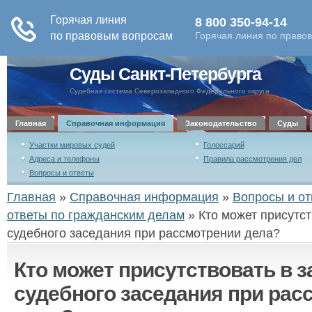
Суды Санкт-Петербурга
Судебная система Северозападного Федерального округа
Главная
Справочная информация
Законодательство
Суды
Участки мировых судей
Голоссарий
Адреса и телефоны
Правила рассмотрения дел
Вопросы и ответы
Главная
»
Справочная информация
»
Вопросы и от
ответы по гражданским делам
»
Кто может присутст
судебного заседания при рассмотрении дела?
Кто может присутствовать в з
судебного заседания при рас