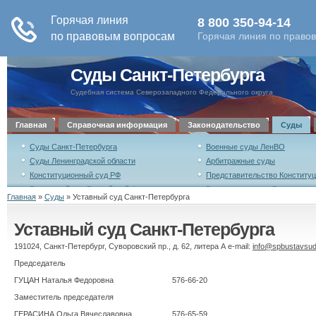
Суды Санкт-Петербурга
Судебная система Северозападного Федерального округа
Главная
Справочная информация
Законодательство
Суды
Суды Санкт-Петербурга
Военные суды ЛенВО
Суды Ленинградской области
Арбитражные суды
Конституционный суд РФ
Представительство Конституц
Верховный суд Российской Федерации
Военная коллегия Верховного
Главная
»
Суды
»
Уставный суд Санкт-Петербурга
Российской Федерации
Совет судей Российской Федерации
Высшая квалификационная ко
Уставный суд Санкт-Петербурга
Российской Федерации
Уставный суд Санкт-Петербурга
191024, Санкт-Петербург, Суворовский пр., д. 62, литера А e-mail:
info@spbustavsud
Председатель
ГУЦАН Наталья Федоровна
576-66-20
Заместитель председателя
ГЕРАСИНА Ольга Вячеславовна
576-65-59