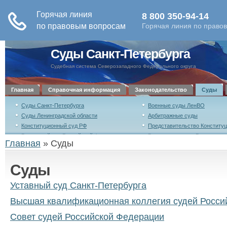
Суды Санкт-Петербурга
Судебная система Северозападного Федерального округа
Главная
Справочная информация
Законодательство
Суды
Суды Санкт-Петербурга
Военные суды ЛенВО
Суды Ленинградской области
Арбитражные суды
Конституционный суд РФ
Представительство Конституц
Верховный суд Российской Федерации
Военная коллегия Верховного
Главная
»
Суды
Российской Федерации
Совет судей Российской Федерации
Высшая квалификационная ко
Суды
Российской Федерации
Уставный суд Санкт-Петербурга
Уставный суд Санкт-Петербурга
Высшая квалификационная коллегия судей Росси
Совет судей Российской Федерации