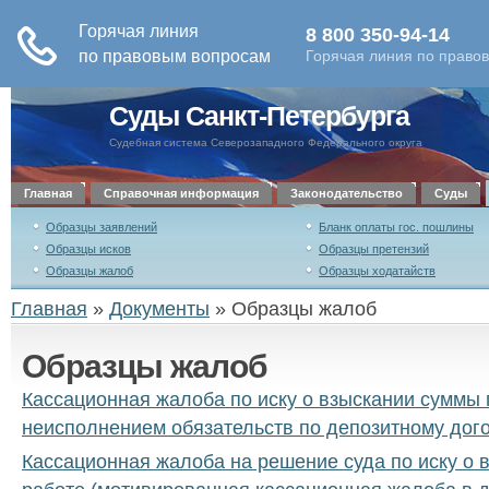
Суды Санкт-Петербурга
Судебная система Северозападного Федерального округа
Главная
Справочная информация
Законодательство
Суды
Образцы заявлений
Бланк оплаты гос. пошлины
Образцы исков
Образцы претензий
Образцы жалоб
Образцы ходатайств
Главная
»
Документы
»
Образцы жалоб
Образцы жалоб
Кассационная жалоба по иску о взыскании суммы 
неисполнением обязательств по депозитному дог
Кассационная жалоба на решение суда по иску о 