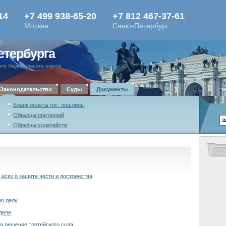
етербурга
го Федерального округа
Законодательство
Суды
Документы
Бланк оплаты гос. пошлины
Образцы претензий
Образцы ходатайств
 иску о защите чести и достоинства
по делу
деле
а решение третейского суда