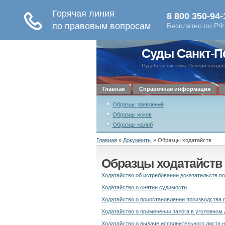
Суды Санкт-П
Судебная система Северозападно
Главная
Справочная информация
Образцы заявлений
Образцы исков
Образцы жалоб
Главная
»
Документы
»
Образцы ходатайств
Образцы ходатайств
Ходатайство об истребовании доказательств по
Ходатайство о снятии судимости
Ходатайство о приостановлении производства 
Ходатайство о применении залога в уголовном 
Ходатайство о выдаче исполнительного листа н