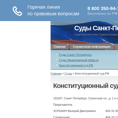
Суды Санкт-П
Судебная система Северозападно
Главная
Справочная информация
Суды Санкт-Петербурга
Суды Ленинградской области
Конституционный суд РФ
Верховный суд Российской Федерации
Главная
»
Суды
»
Конституционный суд РФ
Совет судей Российской Федерации
Конституционный су
Уставный суд Санкт-Петербурга
191187, Санкт-Петербург, Сенатская пл., д. 1 e-
Председатель
ЗОРЬКИН Валерий Дмитриевич
404-31-9
Справочная
404-33-1