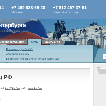
етербурга
го Федерального округа
Законодательство
Суды
Документы
Военные суды ЛенВО
Арбитражные суды
Представительство Конституционного суда
Военная коллегия Верховного суда
Российской Федерации
Высшая квалификационная коллегия судей
д РФ
Российской Федерации
mail:
ksrf@ksrf.ru
, сайт:
www.ksrf.ru
9
1