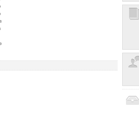
9
9
8
8
9