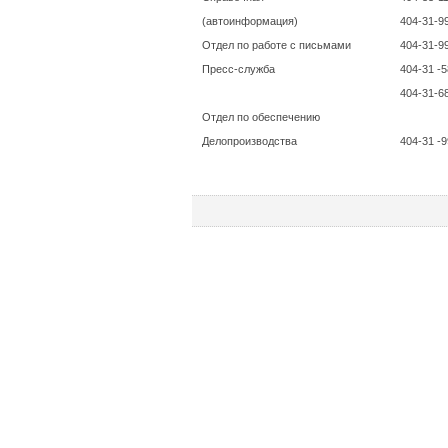
(автоинформация)
404-31-9
Отдел по работе с письмами
404-31-9
Пресс-служба
404-31 -5
404-31-6
Отдел по обеспечению
Делопроизводства
404-31 -9