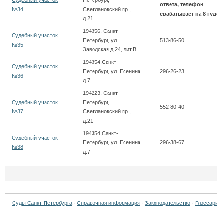
Судебный участок
Петербург,
ответа, телефон
№34
Светлановский пр.,
срабатывает на 8 гуд
д.21
194356, Санкт-
Судебный участок
Петербург, ул.
513-86-50
№35
Заводская д.24, лит.В
194354,Санкт-
Судебный участок
Петербург, ул. Есенина
296-26-23
№36
д.7
194223, Санкт-
Судебный участок
Петербург,
552-80-40
№37
Светлановский пр.,
д.21
194354,Санкт-
Судебный участок
Петербург, ул. Есенина
296-38-67
№38
д.7
Суды Санкт-Петербурга
·
Справочная информация
·
Законодательство
·
Глоссар