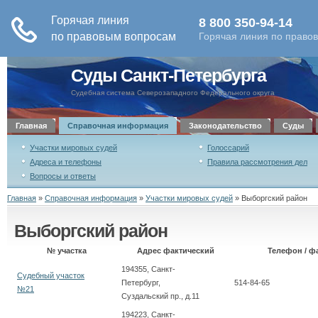
Суды Санкт-Петербурга
Судебная система Северозападного Федерального округа
Главная
Справочная информация
Законодательство
Суды
Участки мировых судей
Голоссарий
Адреса и телефоны
Правила рассмотрения дел
Вопросы и ответы
Главная
»
Справочная информация
»
Участки мировых судей
»
Выборгский район
Выборгский район
№ участка
Адрес фактический
Телефон / ф
194355, Санкт-
Судебный участок
Петербург,
514-84-65
№21
Суздальский пр., д.11
194223, Санкт-