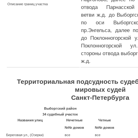
Описание границ участка
отвода Парнасской
ветви ж.д. до Выборгс
по оси Выборгск
пр.Энгельса, далее п
до Поклонногорской у
Поклонногорской у
стороны отвода выборг
ж.д.
Территориальная подсудность суде
мировых судей
Санкт-Петербурга
Выборгский район
34 судебный участок
Названия улиц
Нечетные
Четные
№№ домов
№№ домов
Береговая ул., (Озерки)
все
все