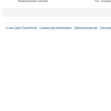
Наименование платежа
Гос. пошлин
Суды Санкт-Петербурга
·
Справочная информация
·
Законодательство
·
Глоссар