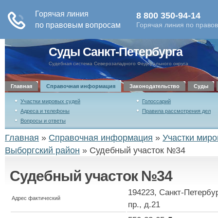
Суды Санкт-Петербурга
Судебная система Северозападного Федерального округа
Главная
Справочная информация
Законодательство
Суды
Участки мировых судей
Голоссарий
Адреса и телефоны
Правила рассмотрения дел
Вопросы и ответы
Главная
»
Справочная информация
»
Участки миро
Выборгский район
»
Судебный участок №34
Судебный участок №34
194223, Санкт-Петербу
Адрес фактический
пр., д.21