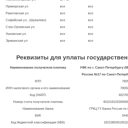
Приморская ул.
все
все
Ракитовская ул.
все
все
Софийская ул., (Шувалово)
все
все
Стро-Орловская ул.
все
все
Ушковская ул.
все
все
Эриванская ул
все
все
Реквизиты для уплаты государстве
Наименование получателя платежа
УФК по г. Санкт-Петербургу 
России №17 по Санкт-Петерб
КПП
780
ИНН налогового органа и его наименование
7805
Код ОКАТО
40276
Номер счета получателя платежа
40101810200000
Наименование банка
ГРКЦ ГУ Банка России по 
БИК
044
Код бюджетной классификации (КБК)
18210803010011