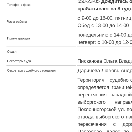
550-23-05
Дождитесь о
Телефон / факс
срабатывает на 8 гуд
c 9-00 до 18-00, пятниц
Часы работы
Обед с 13-00 до 14-00
понедельник: с 14-00 д
Прием граждан
четверг: с 10-00 до 12-
Судья
Писканова Ольга Влад
Секретарь суда
Даричева Любовь Андр
Секретарь судебного заседания
Территория судебно
определяется границе
пересечения западно
выборгского напр
Поклонногорской ул. п
отвода выборгского на
пересечения с дор
Парголово, далее по 