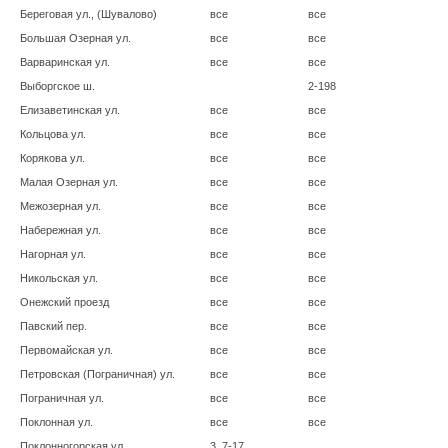
Береговая ул., (Шувалово)
все
все
Большая Озерная ул.
все
все
Варваринская ул.
все
все
Выборгское ш.
2-198
Елизаветинская ул.
все
все
Кольцова ул.
все
все
Корякова ул.
все
все
Малая Озерная ул.
все
все
Межозерная ул.
все
все
Набережная ул.
все
все
Нагорная ул.
все
все
Никольская ул.
все
все
Онежский проезд
все
все
Павский пер.
все
все
Первомайская ул.
все
все
Петровская (Пограничная) ул.
все
все
Пограничная ул.
все
все
Поклонная ул.
все
все
Поклонногорская ул.
3, 7-17