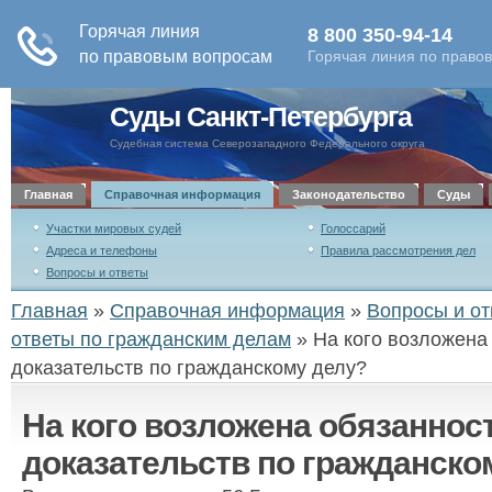
Суды Санкт-Петербурга
Судебная система Северозападного Федерального округа
Главная
Справочная информация
Законодательство
Суды
Участки мировых судей
Голоссарий
Адреса и телефоны
Правила рассмотрения дел
Вопросы и ответы
Главная
»
Справочная информация
»
Вопросы и от
ответы по гражданским делам
»
На кого возложена
доказательств по гражданскому делу?
На кого возложена обязаннос
доказательств по гражданско