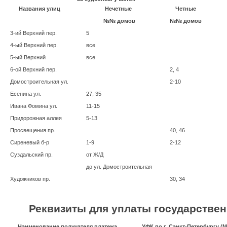
Названия улиц
Нечетные
Четные
№№ домов
№№ домов
3-ий Верхний пер.
5
4-ый Верхний пер.
все
5-ый Верхний
все
6-ой Верхний пер.
2, 4
Домостроительная ул.
2-10
Есенина ул.
27, 35
Ивана Фомина ул.
11-15
Придорожная аллея
5-13
Просвещения пр.
40, 46
Сиреневый б-р
1-9
2-12
Суздальский пр.
от Ж/Д
до ул. Домостроительная
Художников пр.
30, 34
Реквизиты для уплаты государстве
Наименование получателя платежа
УФК по г. Санкт-Петербургу 