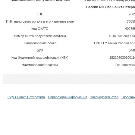
России №17 по Санкт-Петерб
КПП
780
ИНН налогового органа и его наименование
7805
Код ОКАТО
40276
Номер счета получателя платежа
40101810200000
Наименование банка
ГРКЦ ГУ Банка России по 
БИК
044
Код бюджетной классификации (КБК)
18210803010011
Наименование платежа
Гос. пошлин
Суды Санкт-Петербурга
·
Справочная информация
·
Законодательство
·
Глоссар