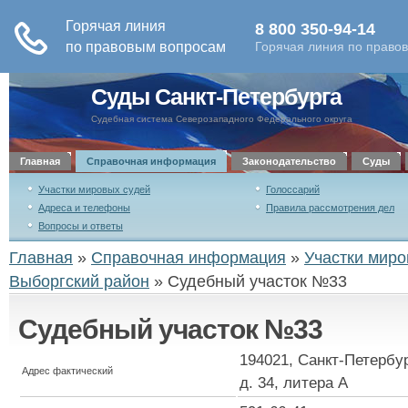
Суды Санкт-Петербурга
Судебная система Северозападного Федерального округа
Главная
Справочная информация
Законодательство
Суды
Участки мировых судей
Голоссарий
Адреса и телефоны
Правила рассмотрения дел
Вопросы и ответы
Главная
»
Справочная информация
»
Участки миро
Выборгский район
»
Судебный участок №33
Судебный участок №33
194021, Санкт-Петербург
Адрес фактический
д. 34, литера А