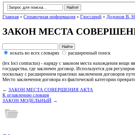
Главная
»
Справочная информация
»
Глоссарий
»
Додонов В. Н
ЗАКОН МЕСТА СОВЕРШЕН
искать во всех словарях
расширенный поиск
(lex loci contractus) - наряду с законом места нахождения вещ
государства, где заключен договор. Используется для регулиро
поскольку с расширением практики заключения договоров путем 
Место заключения договора из фактической категории преврат
←
ЗАКОН МЕСТА СОВЕРШЕНИЯ АКТА
К оглавлению словаря
ЗАКОН МОДЕЛЬНЫЙ
→