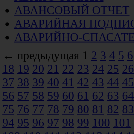
АВАНСОВЫЙ ОТЧЕТ
АВАРИЙНАЯ ПОДПИ
АВАРИЙНО-СПАСАТ
← предыдущая
1
2
3
4
5
6
18
19
20
21
22
23
24
25
26
37
38
39
40
41
42
43
44
45
56
57
58
59
60
61
62
63
64
75
76
77
78
79
80
81
82
83
94
95
96
97
98
99
100
101