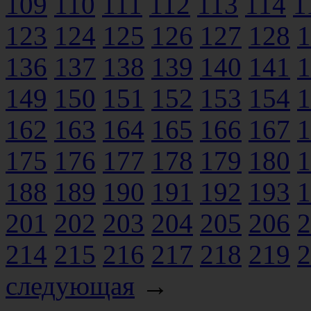
109
110
111
112
113
114
1
123
124
125
126
127
128
1
136
137
138
139
140
141
1
149
150
151
152
153
154
1
162
163
164
165
166
167
1
175
176
177
178
179
180
1
188
189
190
191
192
193
1
201
202
203
204
205
206
2
214
215
216
217
218
219
2
следующая
→