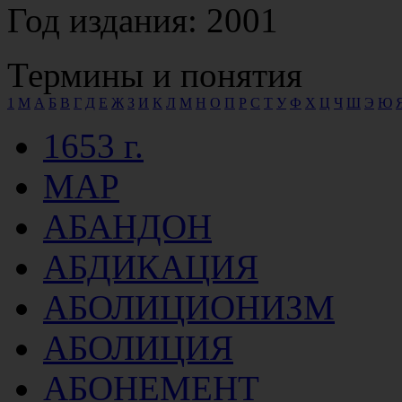
Год издания: 2001
Термины и понятия
1
M
А
Б
В
Г
Д
Е
Ж
З
И
К
Л
М
Н
О
П
Р
С
Т
У
Ф
Х
Ц
Ч
Ш
Э
Ю
1653 г.
MAP
АБАНДОН
АБДИКАЦИЯ
АБОЛИЦИОНИЗМ
АБОЛИЦИЯ
АБОНЕМЕНТ