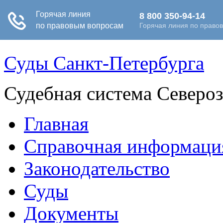
Суды Санкт-Петербурга
Судебная система Северо
Главная
Справочная информаци
Законодательство
Суды
Документы