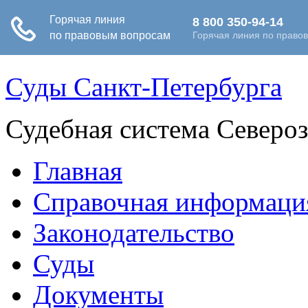
Суды Санкт-Петербурга
Судебная система Северо
Главная
Справочная информаци
Законодательство
Суды
Документы