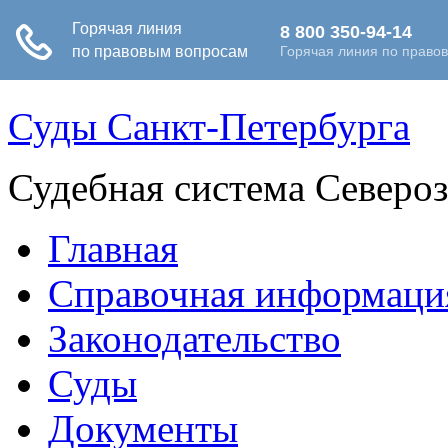
Суды Санкт-Петербурга
Судебная система Северо
Главная
Справочная информаци
Законодательство
Суды
Документы