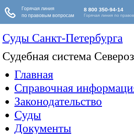
Суды Санкт-Петербурга
Судебная система Северо
Главная
Справочная информаци
Законодательство
Суды
Документы