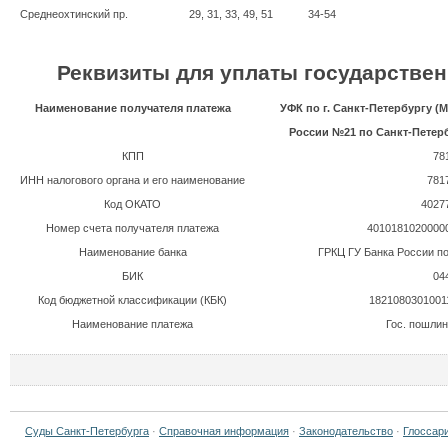
Среднеохтинский пр.
29, 31, 33, 49, 51
34-54
Реквизиты для уплаты государстве
Наименование получателя платежа
УФК по г. Санкт-Петербургу 
России №2
1
по Санкт-Петерб
КПП
78
ИНН налогового органа и его наименование
781
Код ОКАТО
4027
Номер счета получателя платежа
4010181020000
Наименование банка
ГРКЦ ГУ Банка России по
БИК
04
Код бюджетной классификации (КБК)
1821080301001
Наименование платежа
Гос. пошлин
Суды Санкт-Петербурга
·
Справочная информация
·
Законодательство
·
Глоссар