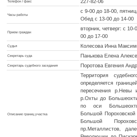
227-82-06
Телефон / факс
c 9-00 до 18-00, пятниц
Часы работы
Обед с 13-00 до 14-00
вторник, четверг: с 10-0
Прием граждан
00 до 17-00
Колесова Инна Максим
Судья
Панькова Елена Алекс
Секретарь суда
Поротова Евгения Анд
Секретарь судебного заседания
Территория судебно
определяется границе
пересечения р.Невы 
р.Охты до Большеохти
по оси Большеохт
Большой Пороховской 
Описание границ участка
Большой Порохо
пр.Металлистов, дал
Революции до Пискаре