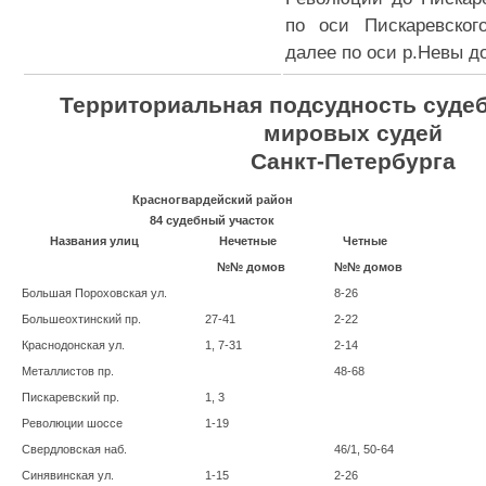
по оси Пискаревског
далее по оси р.Невы д
Территориальная подсудность суде
мировых судей
Санкт-Петербурга
Красногвардейский район
84 судебный участок
Названия улиц
Нечетные
Четные
№№ домов
№№ домов
Большая Пороховская ул.
8-26
Большеохтинский пр.
27-41
2-22
Краснодонская ул.
1, 7-31
2-14
Металлистов пр.
48-68
Пискаревский пр.
1, 3
Революции шоссе
1-19
Свердловская наб.
46/1, 50-64
Синявинская ул.
1-15
2-26