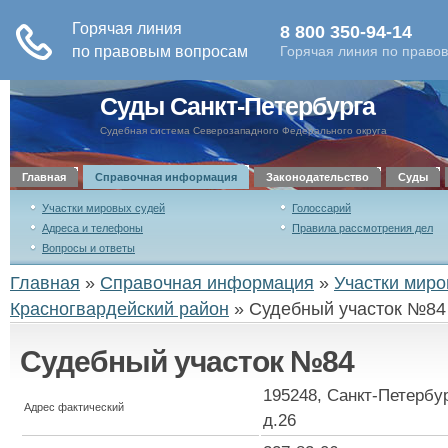
Суды Санкт-Петербурга
Судебная система Северозападного Федерального округа
Главная
Справочная информация
Законодательство
Суды
Участки мировых судей
Голоссарий
Адреса и телефоны
Правила рассмотрения дел
Вопросы и ответы
Главная
»
Справочная информация
»
Участки миро
Красногвардейский район
»
Судебный участок №84
Судебный участок №84
195248, Санкт-Петербур
Адрес фактический
д.26