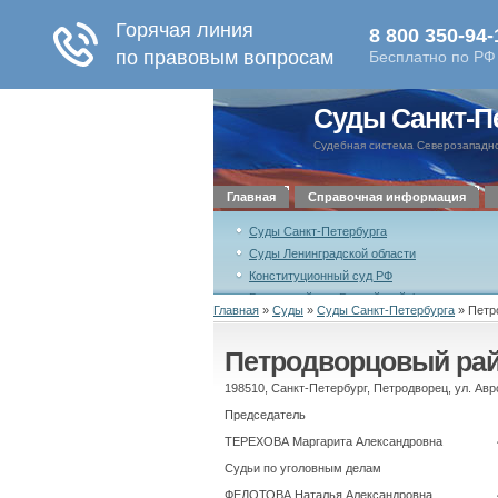
Суды Санкт-П
Судебная система Северозападно
Главная
Справочная информация
Суды Санкт-Петербурга
Суды Ленинградской области
Конституционный суд РФ
Верховный суд Российской Федерации
Главная
»
Суды
»
Суды Санкт-Петербурга
»
Петр
Совет судей Российской Федерации
Петродворцовый ра
Уставный суд Санкт-Петербурга
198510, Санкт-Петербург, Петродворец, ул. Авро
Председатель
ТЕРЕХОВА Маргарита Александровна
Судьи по уголовным делам
ФЕДОТОВА Наталья Александровна