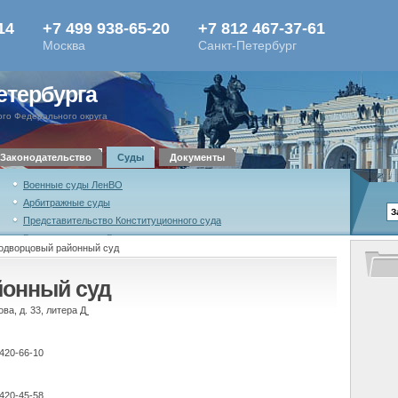
етербурга
го Федерального округа
Законодательство
Суды
Документы
Военные суды ЛенВО
Арбитражные суды
Представительство Конституционного суда
Военная коллегия Верховного суда
одворцовый районный суд
Российской Федерации
Высшая квалификационная коллегия судей
йонный суд
Российской Федерации
ва, д. 33, литера Д
420-66-10
420-45-58