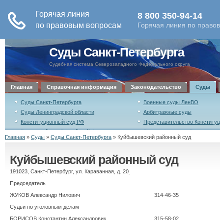
Суды Санкт-Петербурга
Судебная система Северозападного Федерального округа
Главная
Справочная информация
Законодательство
Суды
Суды Санкт-Петербурга
Военные суды ЛенВО
Суды Ленинградской области
Арбитражные суды
Конституционный суд РФ
Представительство Конституц
Верховный суд Российской Федерации
Военная коллегия Верховного
Главная
»
Суды
»
Суды Санкт-Петербурга
»
Куйбышевский районный суд
Российской Федерации
Совет судей Российской Федерации
Высшая квалификационная ко
Куйбышевский районный суд
Российской Федерации
Уставный суд Санкт-Петербурга
191023, Санкт-Петербург, ул. Караванная, д. 20
Председатель
ЖУКОВ Александр Нилович
314-46-35
Судьи по уголовным делам
БОРИСОВ Константин Александрович
315-58-02