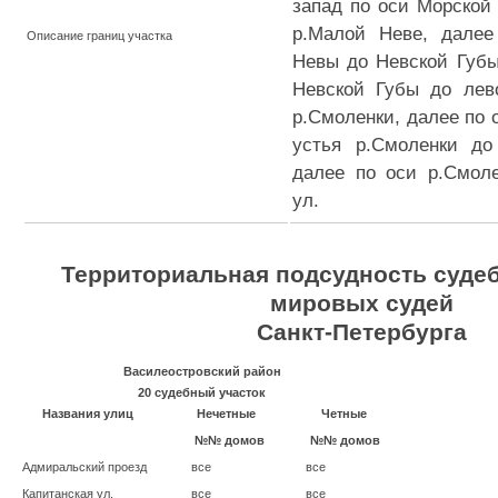
запад по оси Морской 
р.Малой Неве, далее
Описание границ участка
Невы до Невской Губы
Невской Губы до лево
р.Смоленки, далее по 
устья р.Смоленки до
далее по оси р.Смол
ул.
Территориальная подсудность суде
мировых судей
Санкт-Петербурга
Василеостровский район
20 судебный участок
Названия улиц
Нечетные
Четные
№№ домов
№№ домов
Адмиральский проезд
все
все
Капитанская ул.
все
все