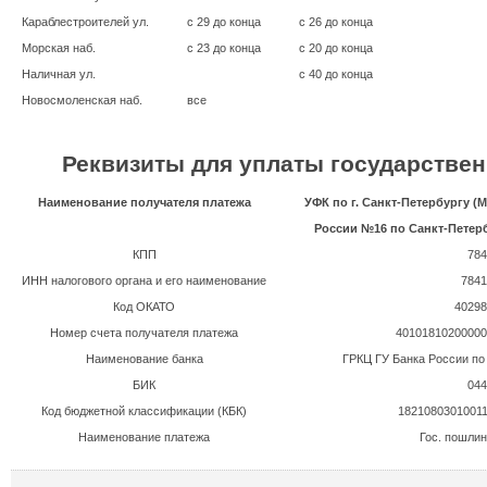
Караблестроителей ул.
с 29 до конца
с 26 до конца
Морская наб.
с 23 до конца
с 20 до конца
Наличная ул.
с 40 до конца
Новосмоленская наб.
все
Реквизиты для уплаты государстве
Наименование получателя платежа
УФК по г. Санкт-Петербургу 
России №1
6
по Санкт-Петерб
КПП
784
ИНН налогового органа и его наименование
7841
Код ОКАТО
40298
Номер счета получателя платежа
40101810200000
Наименование банка
ГРКЦ ГУ Банка России по 
БИК
044
Код бюджетной классификации (КБК)
1821080301001
Наименование платежа
Гос. пошлин