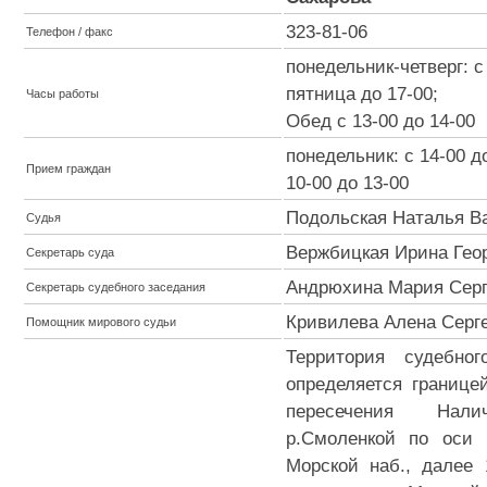
323-81-06
Телефон / факс
понедельник-четверг: c 
пятница до 17-00;
Часы работы
Обед с 13-00 до 14-00
понедельник: с 14-00 д
Прием граждан
10-00 до 13-00
Подольская Наталья В
Судья
Вержбицкая Ирина Гео
Секретарь суда
Андрюхина Мария Серг
Секретарь судебного заседания
Кривилева Алена Серг
Помощник мирового судьи
Территория судебно
определяется границе
пересечения На
р.Смоленкой по оси 
Морской наб., далее 