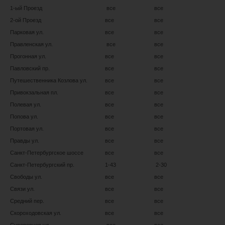
1-ый Проезд
все
все
2-ой Проезд
все
все
Парковая ул.
все
все
Правленская ул.
все
все
Прогонная ул.
все
все
Павловский пр.
все
все
Путешественника Козлова ул.
все
все
Привокзальная пл.
все
все
Полевая ул.
все
все
Попова ул.
все
все
Портовая ул.
все
все
Правды ул.
все
все
Санкт-Петербургское шоссе
все
все
Санкт-Петербургский пр.
1-43
2-30
Свободы ул.
все
все
Связи ул.
все
все
Средний пер.
все
все
Скороходовская ул.
все
все