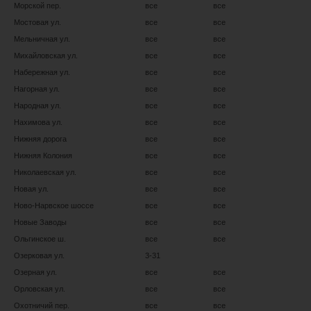
Морской пер.
все
все
Мостовая ул.
все
все
Мельничная ул.
все
все
Михайловская ул.
все
все
Набережная ул.
все
все
Нагорная ул.
все
все
Народная ул.
все
все
Нахимова ул.
все
все
Нижняя дорога
все
все
Нижняя Колония
все
все
Николаевская ул.
все
все
Новая ул.
все
все
Ново-Нарвское шоссе
все
все
Новые Заводы
все
все
Ольгинское ш.
все
все
Озерковая ул.
3-31
Озерная ул.
все
все
Орловская ул.
все
все
Охотничий пер.
все
все