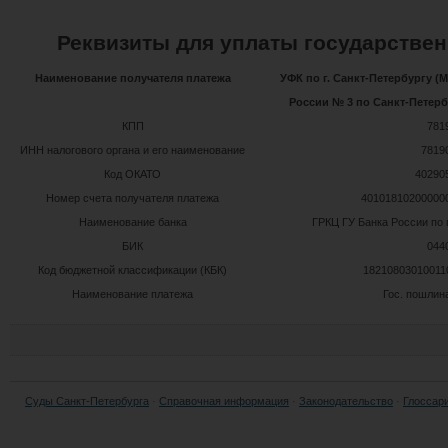
Реквизиты для уплаты государстве
Наименование получателя платежа
УФК по г. Санкт-Петербургу 
России № 3 по Санкт-Петерб
КПП
781
ИНН налогового органа и его наименование
7819
Код ОКАТО
40290
Номер счета получателя платежа
40101810200000
Наименование банка
ГРКЦ ГУ Банка России по 
БИК
044
Код бюджетной классификации (КБК)
18210803010011
Наименование платежа
Гос. пошлин
Суды Санкт-Петербурга
·
Справочная информация
·
Законодательство
·
Глоссар