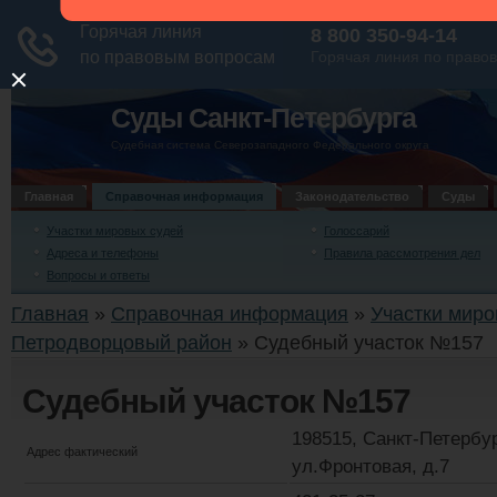
Суды Санкт-Петербурга
Судебная система Северозападного Федерального округа
Главная
Справочная информация
Законодательство
Суды
Участки мировых судей
Голоссарий
Адреса и телефоны
Правила рассмотрения дел
Вопросы и ответы
Главная
»
Справочная информация
»
Участки миро
Петродворцовый район
»
Судебный участок №157
Судебный участок №157
198515, Санкт-Петербур
Адрес фактический
ул.Фронтовая, д.7