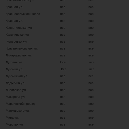
Комсомольская ул.
все
все
Красная ул.
все
все
Красносельское шоссе
все
все
Красная ул.
все
все
Кропоткинская ул.
все
все
Калининская ул
все
все
Кольцевая ул.
все
все
Константиновская ул.
все
все
Лихардовская ул.
все
все
Луговая ул.
Все
все
Луизино ул.
Все
все
Луизинская ул.
все
все
Ладыгина ул.
все
все
Львовская ул.
все
все
Макарова ул.
все
все
Марьинский проезд
все
все
Маяковского ул.
все
все
Мира ул.
все
все
Морская ул.
все
все