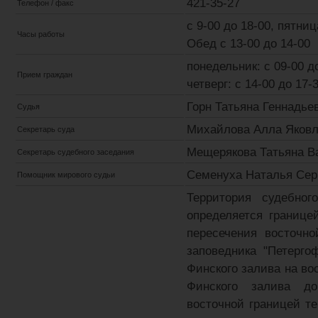
421-35-27
Телефон / факс
c 9-00 до 18-00, пятниц
Часы работы
Обед с 13-00 до 14-00
понедельник: с 09-00 д
Прием граждан
четверг: с 14-00 до 17-
Горн Татьяна Геннадье
Судья
Михайлова Алла Яковл
Секретарь суда
Мещерякова Татьяна В
Секретарь судебного заседания
Семенуха Наталья Сер
Помощник мирового судьи
Территория судебног
определяется границе
пересечения восточно
заповедника "Петерго
Финского залива на во
Финского залива д
восточной границей т