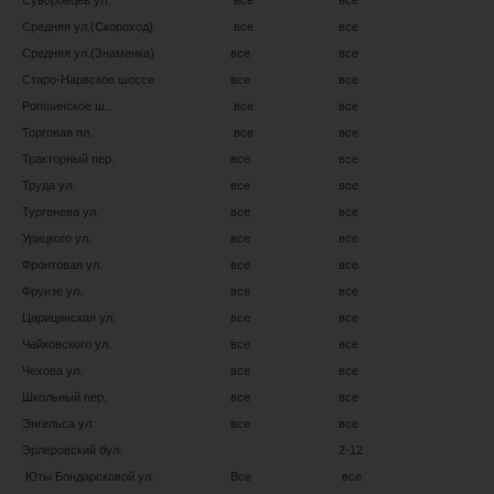
Суворовцев ул.
все
все
Средняя ул.(Скороход)
все
все
Средняя ул.(Знаменка)
все
все
Старо-Нарвское шоссе
все
все
Ропшинское ш..
все
все
Торговая пл.
все
все
Тракторный пер.
все
все
Труда ул.
все
все
Тургенева ул.
все
все
Урицкого ул.
все
все
Фронтовая ул.
все
все
Фрунзе ул.
все
все
Царицинская ул.
все
все
Чайковского ул.
все
все
Чехова ул.
все
все
Школьный пер.
все
все
Энгельса ул.
все
все
Эрлеровский бул.
2-12
Юты Бондарсковой ул.
Все
все