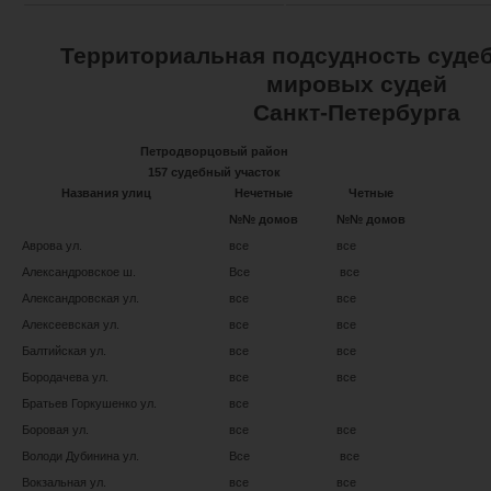
Территориальная подсудность суде
мировых судей
Санкт-Петербурга
Петродворцовый район
157 судебный участок
Названия улиц
Нечетные
Четные
№№ домов
№№ домов
Аврова ул.
все
все
Александровское ш.
Все
все
Александровская ул.
все
все
Алексеевская ул.
все
все
Балтийская ул.
все
все
Бородачева ул.
все
все
Братьев Горкушенко ул.
все
Боровая ул.
все
все
Володи Дубинина ул.
Все
все
Вокзальная ул.
все
все