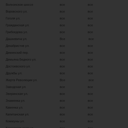
Волхонское шоссе
все
все
Воровского ул.
все
все
Гоголя ул.
все
все
Гражданская ул.
все
все
Грибоедова ул.
все
все
Дашкевича ул.
Все
все
Декабристов ул.
все
все
Деминский пер.
все
все
Демьяна Бедного ул.
все
все
Достоевского ул.
все
все
Дружбы ул.
все
все
Жертв Революции ул.
Все
все
Заводская ул.
все
все
Зверинская ул.
все
все
Знаменка ул.
все
все
Каменка ул.
все
все
Капитанская ул.
все
все
Коммуны ул.
все
все