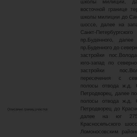
школы милиции, д
восточной границе т
школы милиции до Сан
шоссе, далее на зап
Санкт-Петербургс
пр.Буденного, дал
пр.Буденного до север
застройки пос.Волод
юго-запад по северн
застройки пос.В
пересечения с сев
полосы отвода ж.д. С
Петродворец, далее по
полосы отвода ж.д. С
Петродворец до Красн
Описание границ участка
далее на юг 27
Красносельского шос
Ломоносовским район