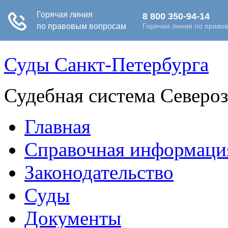
Суды Санкт-Петербурга
Судебная система Северо
Главная
Справочная информаци
Законодательство
Суды
Документы