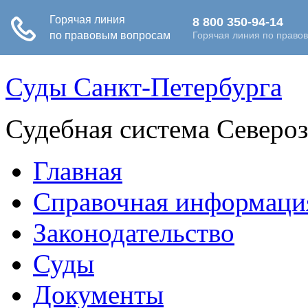
Суды Санкт-Петербурга
Судебная система Северо
Главная
Справочная информаци
Законодательство
Суды
Документы