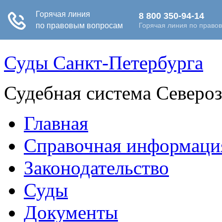
Суды Санкт-Петербурга
Судебная система Северо
Главная
Справочная информаци
Законодательство
Суды
Документы