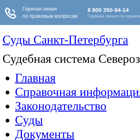
Суды Санкт-Петербурга
Судебная система Северо
Главная
Справочная информаци
Законодательство
Суды
Документы