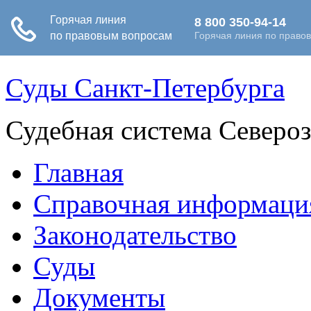
Суды Санкт-Петербурга
Судебная система Северо
Главная
Справочная информаци
Законодательство
Суды
Документы