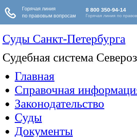
Суды Санкт-Петербурга
Судебная система Северо
Главная
Справочная информаци
Законодательство
Суды
Документы