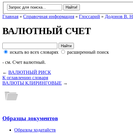
Главная
»
Справочная информация
»
Глоссарий
»
Додонов В. Н
ВАЛЮТНЫЙ СЧЕТ
искать во всех словарях
расширенный поиск
- см. Счет валютный.
←
ВАЛЮТНЫЙ РИСК
К оглавлению словаря
ВАЛЮТЫ КЛИРИНГОВЫЕ
→
Образцы документов
Образцы ходатайств