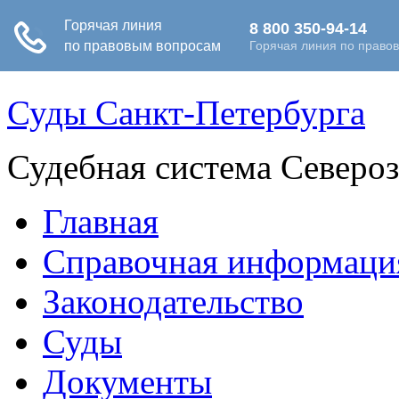
Суды Санкт-Петербурга
Судебная система Северо
Главная
Справочная информаци
Законодательство
Суды
Документы