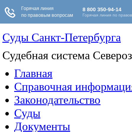
Суды Санкт-Петербурга
Судебная система Северо
Главная
Справочная информаци
Законодательство
Суды
Документы