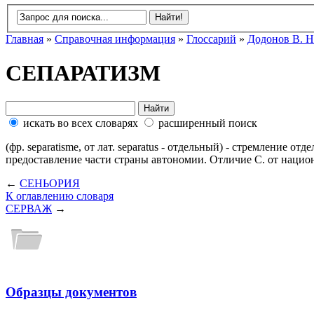
Главная
»
Справочная информация
»
Глоссарий
»
Додонов В. Н
СЕПАРАТИЗМ
искать во всех словарях
расширенный поиск
(фр. separatisme, от лат. separatus - отдельный) - стремление 
предоставление части страны автономии. Отличие С. от нацио
←
СЕНЬОРИЯ
К оглавлению словаря
СЕРВАЖ
→
Образцы документов