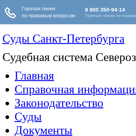
Суды Санкт-Петербурга
Судебная система Северо
Главная
Справочная информаци
Законодательство
Суды
Документы