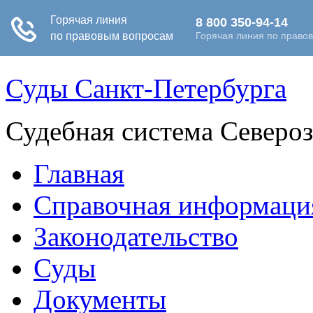
Суды Санкт-Петербурга
Судебная система Северо
Главная
Справочная информаци
Законодательство
Суды
Документы