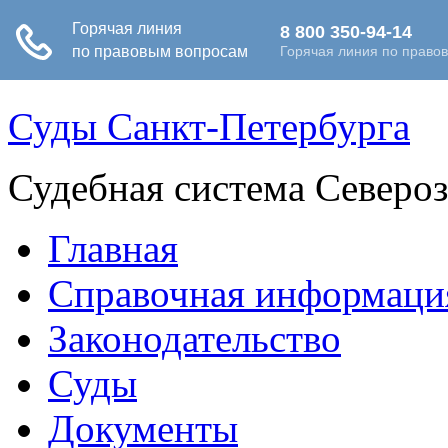
Суды Санкт-Петербурга
Судебная система Северо
Главная
Справочная информаци
Законодательство
Суды
Документы