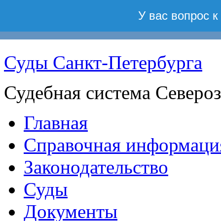
Суды Санкт-Петербурга
Судебная система Северо
Главная
Справочная информаци
Законодательство
Суды
Документы