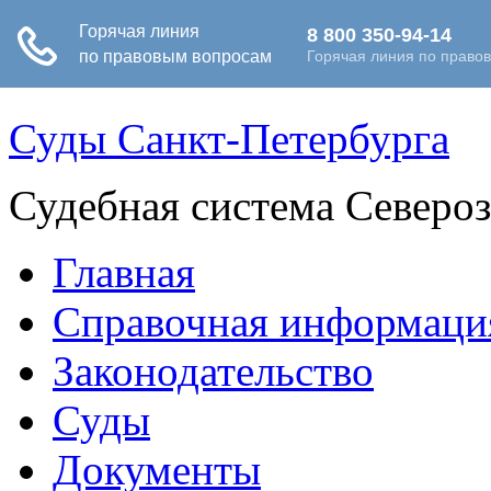
Суды Санкт-Петербурга
Судебная система Северо
Главная
Справочная информаци
Законодательство
Суды
Документы