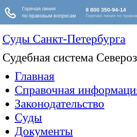
Суды Санкт-Петербурга
Судебная система Северо
Главная
Справочная информаци
Законодательство
Суды
Документы