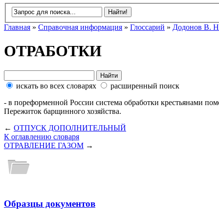
Главная
»
Справочная информация
»
Глоссарий
»
Додонов В. Н
ОТРАБОТКИ
искать во всех словарях
расширенный поиск
- в пореформенной России система обработки крестьянами поме
Пережиток барщинного хозяйства.
←
ОТПУСК ДОПОЛНИТЕЛЬНЫЙ
К оглавлению словаря
ОТРАВЛЕНИЕ ГАЗОМ
→
Образцы документов