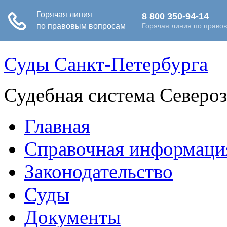
Суды Санкт-Петербурга
Судебная система Северо
Главная
Справочная информаци
Законодательство
Суды
Документы