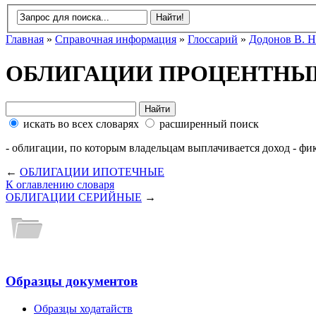
Главная
»
Справочная информация
»
Глоссарий
»
Додонов В. Н
ОБЛИГАЦИИ ПРОЦЕНТНЫ
искать во всех словарях
расширенный поиск
- облигации, по которым владельцам выплачивается доход - фи
←
ОБЛИГАЦИИ ИПОТЕЧНЫЕ
К оглавлению словаря
ОБЛИГАЦИИ СЕРИЙНЫЕ
→
Образцы документов
Образцы ходатайств