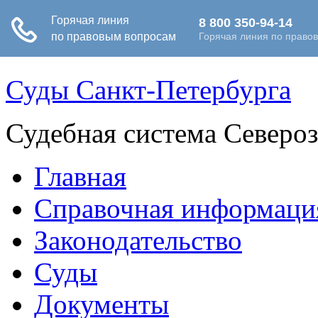
Суды Санкт-Петербурга
Судебная система Северо
Главная
Справочная информаци
Законодательство
Суды
Документы