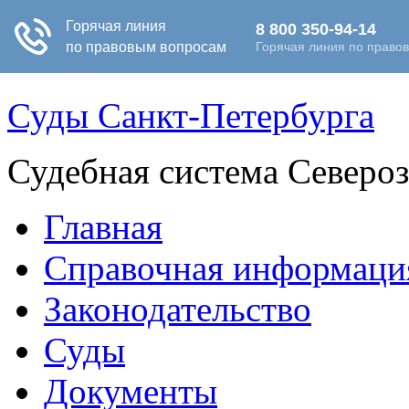
Суды Санкт-Петербурга
Судебная система Северо
Главная
Справочная информаци
Законодательство
Суды
Документы