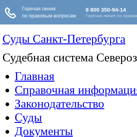
Суды Санкт-Петербурга
Судебная система Северо
Главная
Справочная информаци
Законодательство
Суды
Документы