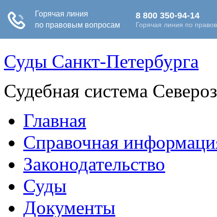
Суды Санкт-Петербурга
Судебная система Северо
Главная
Справочная информаци
Законодательство
Суды
Документы