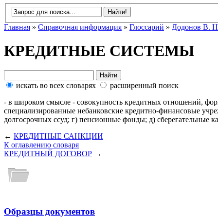
Главная
»
Справочная информация
»
Глоссарий
»
Додонов В. Н
КРЕДИТНЫЕ СИСТЕМЫ
искать во всех словарях
расширенный поиск
- в широком смысле - совокупность кредитных отношений, форм 
специализированные небанковские кредитно-финансовые учреж
долгосрочных ссуд; г) пенсионные фонды; д) сберегательные 
←
КРЕДИТНЫЕ САНКЦИИ
К оглавлению словаря
КРЕДИТНЫЙ ДОГОВОР
→
Образцы документов