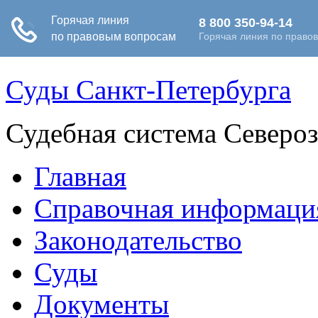
Суды Санкт-Петербурга
Судебная система Северо
Главная
Справочная информаци
Законодательство
Суды
Документы