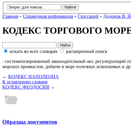
Главная
»
Справочная информация
»
Глоссарий
»
Додонов В. Н
КОДЕКС ТОРГОВОГО МОР
искать во всех словарях
расширенный поиск
- систематизированный законодательный акт, регулирующий отн
морских промыслов, добычи в море полезных ископаемых и др
←
КОДЕКС НАПОЛЕОНА
К оглавлению словаря
КОДЕКС ФЕОДОСИЯ
→
Образцы документов