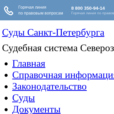
Суды Санкт-Петербурга
Судебная система Северо
Главная
Справочная информаци
Законодательство
Суды
Документы