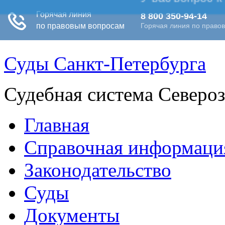
Суды Санкт-Петербурга
Судебная система Северо
Главная
Справочная информаци
Законодательство
Суды
Документы